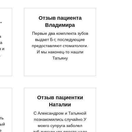
Отзыв пациента
.
Владимира
Первые два комплекта зубов
а
выдает Б-г, последующие
ла
предоставляют стоматологи.
в и
И мы наконец-то нашли
.
Татьяну
Отзыв пациентки
Наталии
С Александром и Татьяной
ть
познакомились случайно.У
ный
моего супруга заболел
е
зуб,думали что просто надо