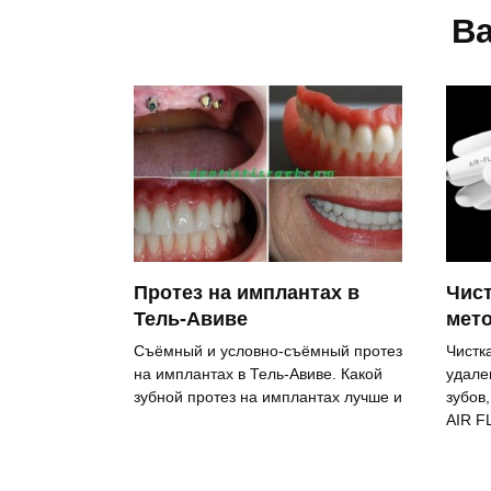
Ва
Протез на имплантах в
Чист
Тель-Авиве
мето
Съёмный и условно-съёмный протез
Чистк
на имплантах в Тель-Авиве. Какой
удале
зубной протез на имплантах лучше и
зубов
AIR F