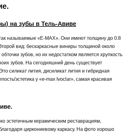
ие.
ы) на зубы в Тель-Авиве
так называемые «E-MAX». Они имеют толщину до 0.8
 Второй вид: бескаркасные виниры толщиной около
 обточки зубов, но их недостатком является хрупкость
воих зубов. На сегодняшний день существует
Это силикат лития, дисиликат лития и гибридная
ость/эстетика у «e-max Ivoclar», самая красивая
иве.
око эстетичным керамическим реставрациям,
лагодаря циркониевому каркасу. На фото хорошо