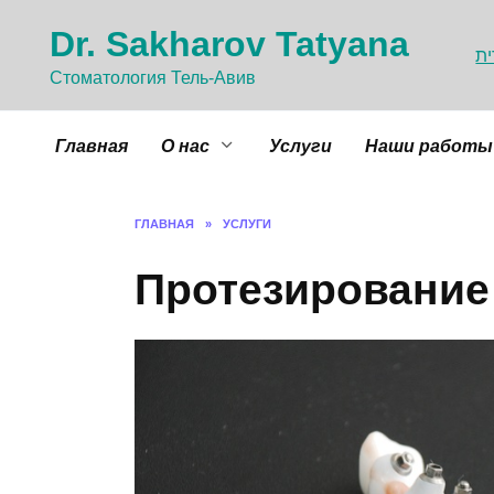
Перейти
Dr. Sakharov Tatyana
к
ת
содержанию
Cтоматология Тель-Авив
Главная
О нас
Услуги
Наши работы
ГЛАВНАЯ
»
УСЛУГИ
Протезирование